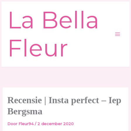
Ga
La Bella
naar
de
inhoud
Fleur
Recensie | Insta perfect – Iep
Bergsma
Door
Fleur94
/
2 december 2020