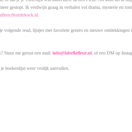
 meer gestopt. Ik verdwijn graag in verhalen vol drama, mysterie en roma
fleur.fleurdekock.nl.
 je volgende read, lijstjes met favoriete genres en nieuwe ontdekkingen
k? Stuur me gerust een mail:
info@labellafle
u
r.nl
, of een DM op Insta
je boekenlijst weer vrolijk aanvullen.