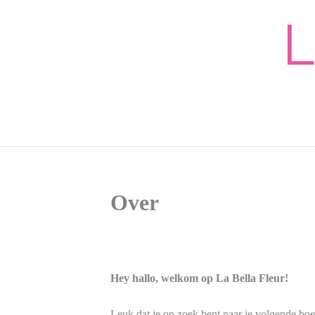
Ga
L
naar
de
inhoud
Over
Hey hallo, welkom op La Bella Fleur!
Leuk dat je op zoek bent naar je volgende boek,