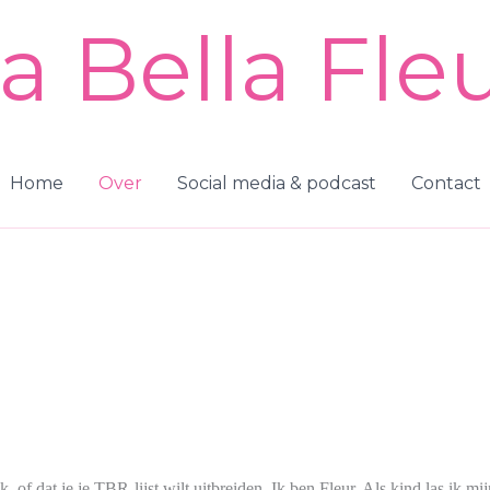
a Bella Fle
Home
Over
Social media & podcast
Contact
 of dat je je TBR-lijst wilt uitbreiden. Ik ben Fleur. Als kind las ik mi