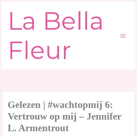
Ga
La Bella
naar
de
inhoud
Fleur
Gelezen | #wachtopmij 6:
Vertrouw op mij – Jennifer
L. Armentrout