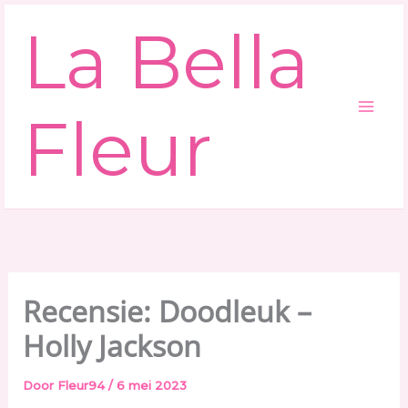
Ga
La Bella
naar
de
inhoud
Fleur
Recensie: Doodleuk –
Holly Jackson
Door
Fleur94
/
6 mei 2023