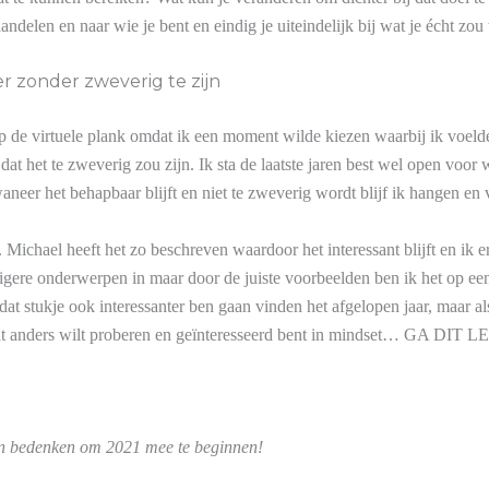
elen en naar wie je bent en eindig je uiteindelijk bij wat je écht zou 
r zonder zweverig te zijn
 op de virtuele plank omdat ik een moment wilde kiezen waarbij ik voelde
 het te zweverig zou zijn. Ik sta de laatste jaren best wel open voor wa
aneer het behapbaar blijft en niet te zweverig wordt blijf ik hangen en v
l. Michael heeft het zo beschreven waardoor het interessant blijft en ik
rigere onderwerpen in maar door de juiste voorbeelden ben ik het op e
dat stukje ook interessanter ben gaan vinden het afgelopen jaar, maar a
 wat anders wilt proberen en geïnteresseerd bent in mindset… GA DIT 
nen bedenken om 2021 mee te beginnen!