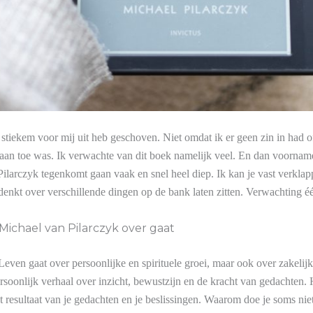
k stiekem voor mij uit heb geschoven. Niet omdat ik er geen zin in had of
 aan toe was. Ik verwachte van dit boek namelijk veel. En dan voornam
ilarczyk tegenkomt gaan vaak en snel heel diep. Ik kan je vast verklappe
denkt over verschillende dingen op de bank laten zitten. Verwachting é
ichael van Pilarczyk over gaat
ven gaat over persoonlijke en spirituele groei, maar ook over zakelij
rsoonlijk verhaal over inzicht, bewustzijn en de kracht van gedachten. H
t resultaat van je gedachten en je beslissingen. Waarom doe je soms nie