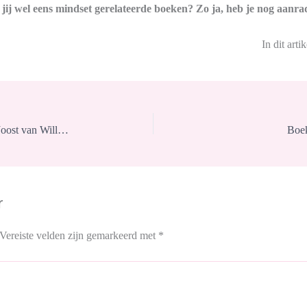
 jij wel eens mindset gerelateerde boeken? Zo ja, heb je nog aanra
In dit arti
Recensie: Beter op reis – Viora Rebergen en Joost van Willigenburg
Boek
r
Vereiste velden zijn gemarkeerd met
*