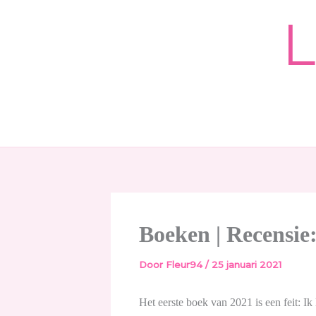
Ga
L
naar
de
inhoud
Boeken | Recensie
Door
Fleur94
/
25 januari 2021
Het eerste boek van 2021 is een feit: Ik