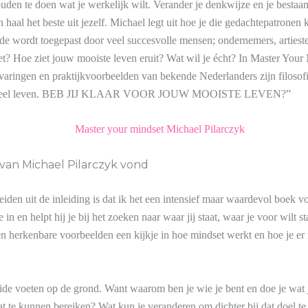
den te doen wat je werkelijk wilt. Verander je denkwijze en je bestaan
aal het beste uit jezelf. Michael legt uit hoe je die gedachtepatronen
wordt toegepast door veel succesvolle mensen; ondernemers, artiesten
t? Hoe ziet jouw mooiste leven eruit? Wat wil je écht? In Master You
rvaringen en praktijkvoorbeelden van bekende Nederlanders zijn filosofi
 spiritueel leven. BEB JIJ KLAAR VOOR JOUW MOOISTE LEVEN?”
van Michael Pilarczyk vond
leiden uit de inleiding is dat ik het een intensief maar waardevol boek 
n en helpt hij je bij het zoeken naar waar jij staat, waar je voor wilt s
 en herkenbare voorbeelden een kijkje in hoe mindset werkt en hoe je e
eide voeten op de grond. Want waarom ben je wie je bent en doe je wat 
t te kunnen bereiken? Wat kun je veranderen om dichter bij dat doel 