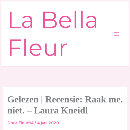
Ga
La Bella
naar
de
inhoud
Fleur
Gelezen | Recensie: Raak me.
niet. – Laura Kneidl
Door
Fleur94
/
4 juni 2020