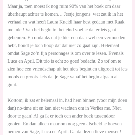
Maar ja, toen moest ik nog ruim 90% van het boek om daar
überhaupt achter te komen… Jeetje jongens, wat zat ik in het
verhaal en wat heeft Laura Kneidl haar best gedaan met Raak
me. niet! Van het begin tot het eind voel je dat er iets gaat
gebeuren. En ondanks dat je hier een daar wel een vermoeden
hebt, houdt je toch hoop dat dat niet zo gaat zijn. Helemaal
omdat Sage zo’n fijn personages is om over te lezen. Evenals
Luca en April. Dit trio is echt zo goed bedacht. Zo tof om te
zien hoe een vriendschap uit het niets begint en uitgroeit tot iets
moois en groots. Iets dat je Sage vanaf het begin afgaan al
gunt.
Kortom; ik zat er helemaal in, had hem binnen (voor mijn doen
dan) no-time uit en kan niet wachten om in Verlies me. Niet.
door te gaan! Al ga ik er toch een ander boek tussendoor
gooien. En dan alleen maar om nog geen afscheid te hoeven
nemen van Sage, Luca en April. Ga dat lezen lieve mensen!