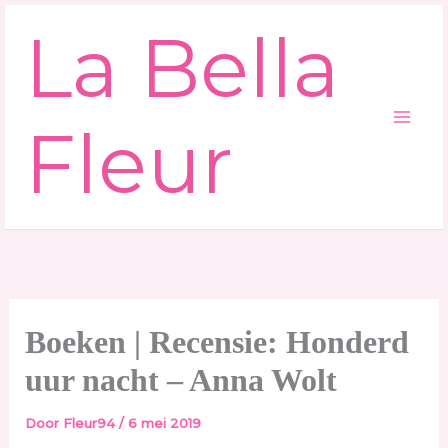
Ga
La Bella
naar
de
inhoud
Fleur
Boeken | Recensie: Honderd
uur nacht – Anna Wolt
Door
Fleur94
/
6 mei 2019