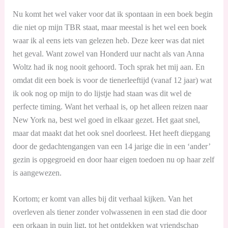
Nu komt het wel vaker voor dat ik spontaan in een boek begin
die niet op mijn TBR staat, maar meestal is het wel een boek
waar ik al eens iets van gelezen heb. Deze keer was dat niet
het geval. Want zowel van Honderd uur nacht als van Anna
Woltz had ik nog nooit gehoord. Toch sprak het mij aan. En
omdat dit een boek is voor de tienerleeftijd (vanaf 12 jaar) wat
ik ook nog op mijn to do lijstje had staan was dit wel de
perfecte timing. Want het verhaal is, op het alleen reizen naar
New York na, best wel goed in elkaar gezet. Het gaat snel,
maar dat maakt dat het ook snel doorleest. Het heeft diepgang
door de gedachtengangen van een 14 jarige die in een ‘ander’
gezin is opgegroeid en door haar eigen toedoen nu op haar zelf
is aangewezen.
Kortom; er komt van alles bij dit verhaal kijken. Van het
overleven als tiener zonder volwassenen in een stad die door
een orkaan in puin ligt, tot het ontdekken wat vriendschap