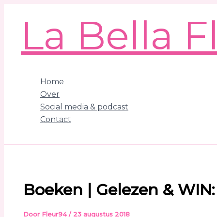
Ga
La Bella F
naar
de
inhoud
Home
Over
Social media & podcast
Contact
Zoeken
Boeken | Gelezen & WIN:
Door
Fleur94
/
23 augustus 2018