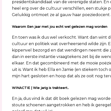
presidentskandidaat van de verenigde staten. En da
heel erg over de cultuur verschillen, een stukje p
Gelukkig ontmoet ze al gauw haar poeziedocent Ja
Waarom Een jaar met jou echt wel gelezen mag worden
En toen was ik dus wel verkocht. Want dan wint de 
cultuur en politiek wat overheersend wilde zijn.
kippenvel bezorgd en dat wendingen neemt die zo di
dan in eerste instantie vraagtekens zet bij de wen
elkaar. En dat gecombineerd met de mooie poëzie 
uit is. Want ik heb Ella en Jamie (en stiekem toch
mijn hart gesloten en hoop dat als ze ooit nog t
WINACTIE | Wie jarig is trakteert..
En ja, dus vind ik dat dit boek gelezen mag word
stoute schoenen aangetrokken en heb ik geregeld