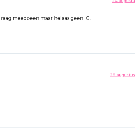
24 augustu
u graag meedoeen maar helaas geen IG.
28 augustus