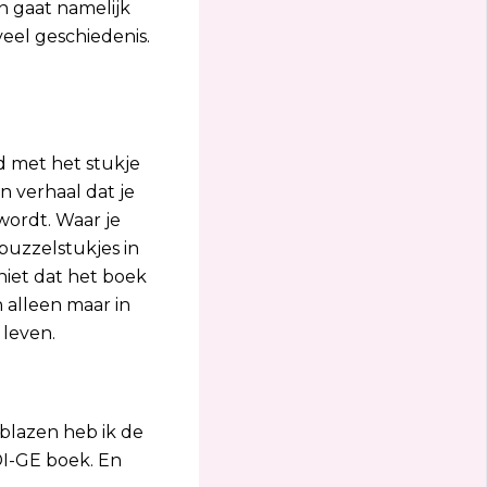
in gaat namelijk
veel geschiedenis.
jd met het stukje
n verhaal dat je
 wordt. Waar je
 puzzelstukjes in
niet dat het boek
n alleen maar in
 leven.
blazen heb ik de
DI-GE boek. En