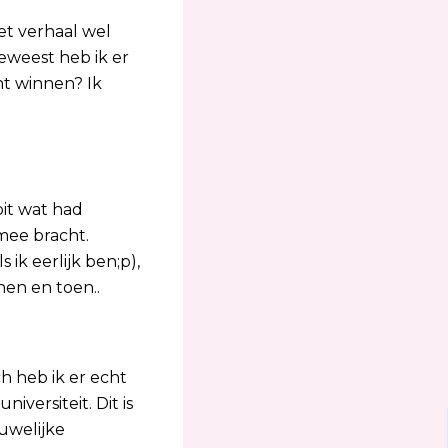
et verhaal wel
geweest heb ik er
nt winnen? Ik
oit wat had
mee bracht.
ik eerlijk ben;p),
nen en toen..
ch heb ik er echt
versiteit. Dit is
ouwelijke