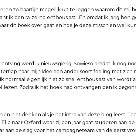
eren zo haarfijn mogelijk uit te leggen waarom dit mij h
 want ik ben ra-ze-nd enthousiast! En omdat ik jarig ben 
aar dit boek over gaat en hoe je deze misschien wel ku
ox ontving werd ik nieuwsgierig. Sowieso omdat ik nog no
rflap naar mijn idee een ander soort feeling met zich 
normaal eigenlijk niet zo snel enthousiast van wordt als 
el lezen. Zodra ik het boek had ontvangen ben ik begon
chien niet denken als je het intro van deze blog leest. To
a naar Oxford waar zij een jaar gaat studeren aan de uni
 jaar aan de slag voor het campagneteam van de eerst vr