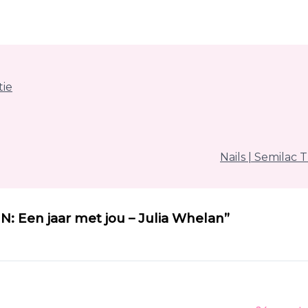
tie
Nails | Semila
: Een jaar met jou – Julia Whelan”