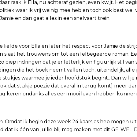
ar raak ik Ella, nu achteraf gezien, even kwijt. Het beg
olitiek waar ik vrij weinig mee heb en toch ook best wel 
mie en dan gaat alles in een snelvaart trein.
liefde voor Ella en later het respect voor Jamie de stri
 En slaat het trouwens om tot een felbegeerde roman. Ee
ep indringen dat je er letterlijk en figuurlijk stil van
dingen die het boek neemt vallen toch, uiteindelijk, alle
stukjes waarmee je ieder hoofdstuk begint.. Dan wil je 
 ook dat stukje poëzie dat overal in terug komt) meer da
erug keren ondanks alles een mooi leven hebben kunnen
en. Omdat ik begin deze week 24 kaarsjes heb mogen uit
 dat ik één van jullie blij mag maken met dit GE-WEL-