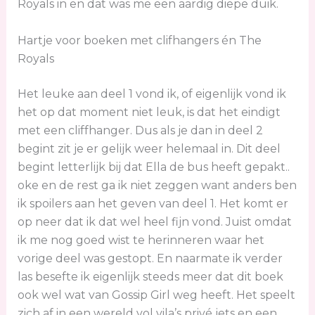
Royals in en dat was me een aardig diepe duik.
Hartje voor boeken met clifhangers én The
Royals
Het leuke aan deel 1 vond ik, of eigenlijk vond ik
het op dat moment niet leuk, is dat het eindigt
met een cliffhanger. Dus als je dan in deel 2
begint zit je er gelijk weer helemaal in. Dit deel
begint letterlijk bij dat Ella de bus heeft gepakt..
oke en de rest ga ik niet zeggen want anders ben
ik spoilers aan het geven van deel 1. Het komt er
op neer dat ik dat wel heel fijn vond. Juist omdat
ik me nog goed wist te herinneren waar het
vorige deel was gestopt. En naarmate ik verder
las besefte ik eigenlijk steeds meer dat dit boek
ook wel wat van Gossip Girl weg heeft. Het speelt
zich af in een wereld vol vila’s privé jets en een