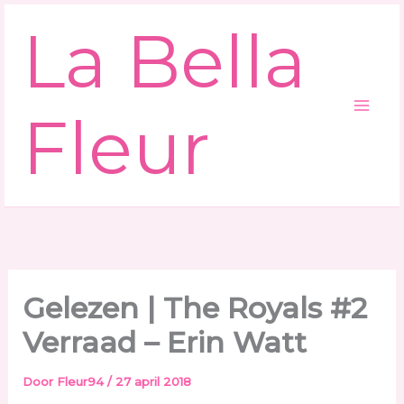
Ga
La Bella
naar
de
inhoud
Fleur
Gelezen | The Royals #2
Verraad – Erin Watt
Door
Fleur94
/
27 april 2018