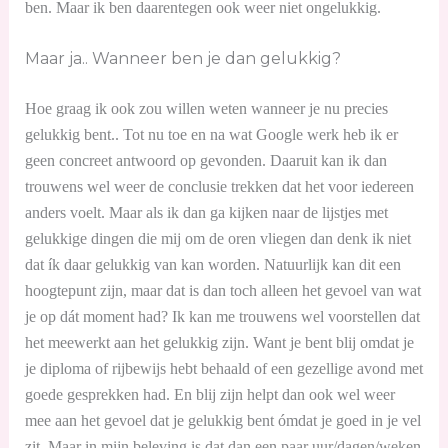
ben. Maar ik ben daarentegen ook weer niet ongelukkig.
Maar ja.. Wanneer ben je dan gelukkig?
Hoe graag ik ook zou willen weten wanneer je nu precies
gelukkig bent.. Tot nu toe en na wat Google werk heb ik er
geen concreet antwoord op gevonden. Daaruit kan ik dan
trouwens wel weer de conclusie trekken dat het voor iedereen
anders voelt. Maar als ik dan ga kijken naar de lijstjes met
gelukkige dingen die mij om de oren vliegen dan denk ik niet
dat ík daar gelukkig van kan worden. Natuurlijk kan dit een
hoogtepunt zijn, maar dat is dan toch alleen het gevoel van wat
je op dát moment had? Ik kan me trouwens wel voorstellen dat
het meewerkt aan het gelukkig zijn. Want je bent blij omdat je
je diploma of rijbewijs hebt behaald of een gezellige avond met
goede gesprekken had. En blij zijn helpt dan ook wel weer
mee aan het gevoel dat je gelukkig bent ómdat je goed in je vel
zit. Maar in mijn beleving is dat dan een paar uur/dagen/weken