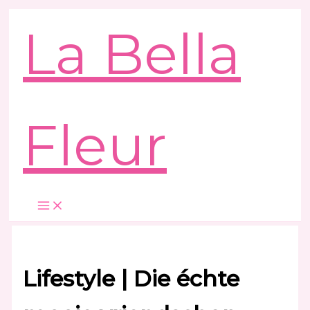
Ga
La Bella
naar
de
inhoud
Fleur
Lifestyle | Die échte