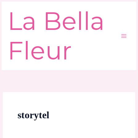
Ga
La Bella
naar
de
inhoud
Fleur
storytel