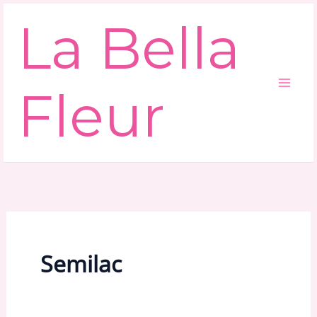
Ga
La Bella
naar
de
inhoud
Fleur
Semilac