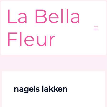
Ga
La Bella
naar
de
inhoud
Fleur
nagels lakken