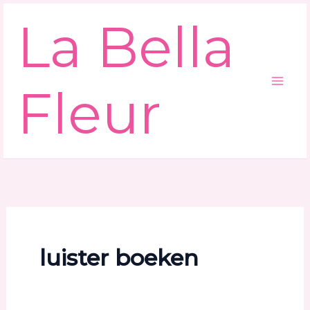
Ga
La Bella
naar
de
inhoud
Fleur
luister boeken