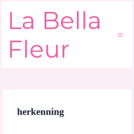
Ga
La Bella
naar
de
inhoud
Fleur
herkenning