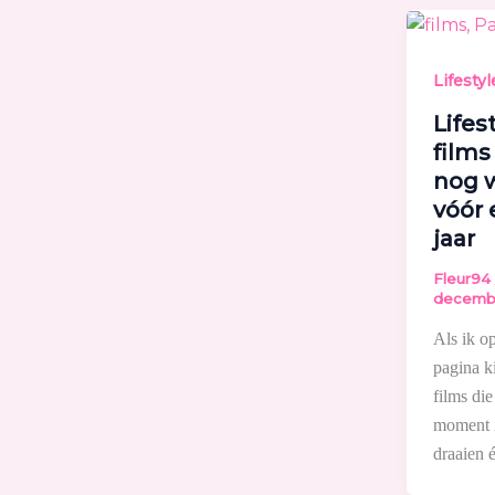
Lifestyl
Lifest
films 
nog w
vóór 
jaar
Fleur94
decemb
Als ik o
pagina k
films die
moment i
draaien 