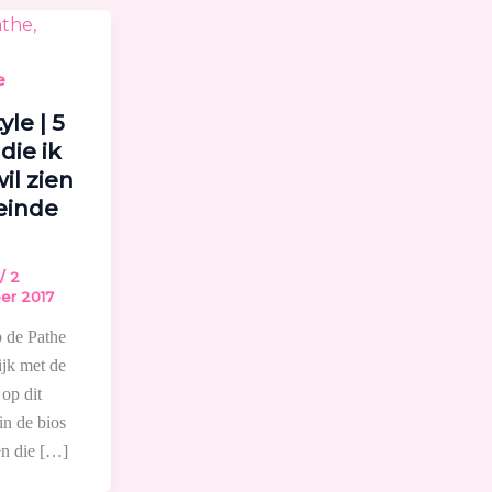
e
yle | 5
die ik
il zien
einde
/
2
er 2017
p de Pathe
ijk met de
 op dit
n de bios
én die […]